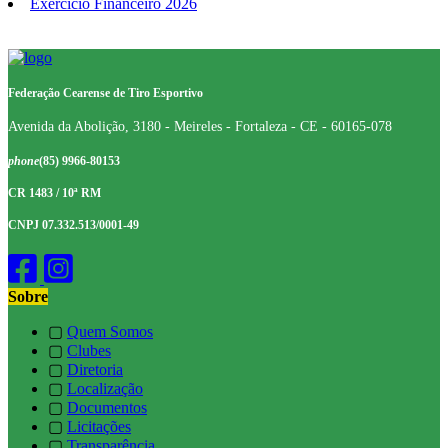
Exercício Financeiro 2026
Federação Cearense de Tiro Esportivo
Avenida da Abolição, 3180 - Meireles - Fortaleza - CE - 60165-078
phone
(85) 9966-80153
CR 1483 / 10ª RM
CNPJ 07.332.513/0001-49
Sobre
▢
Quem Somos
▢
Clubes
▢
Diretoria
▢
Localização
▢
Documentos
▢
Licitações
▢
Transparência