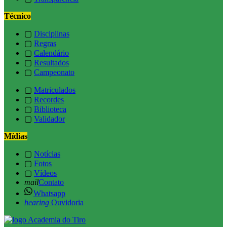
Técnico
▢
Disciplinas
▢
Regras
▢
Calendário
▢
Resultados
▢
Campeonato
▢
Matriculados
▢
Recordes
▢
Biblioteca
▢
Validador
Mídias
▢
Notícias
▢
Fotos
▢
Vídeos
mail
Contato
Whatsapp
hearing
Ouvidoria