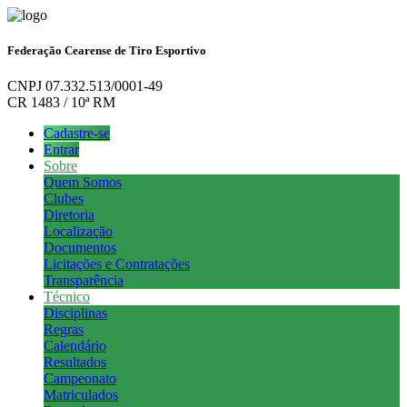
Federação Cearense de Tiro Esportivo
CNPJ 07.332.513/0001-49
CR 1483 / 10ª RM
Cadastre-se
Entrar
Sobre
Quem Somos
Clubes
Diretoria
Localização
Documentos
Licitações e Contratações
Transparência
Técnico
Disciplinas
Regras
Calendário
Resultados
Campeonato
Matriculados