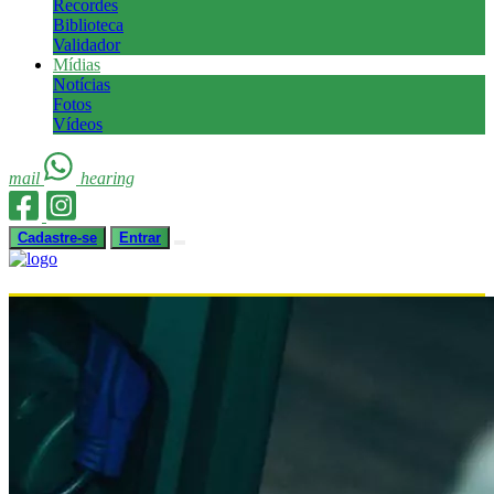
Recordes
Biblioteca
Validador
Mídias
Notícias
Fotos
Vídeos
mail
hearing
Cadastre-se
Entrar