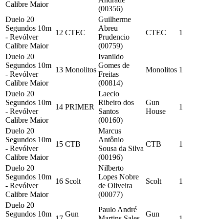
Calibre Maior
(00356)
Duelo 20
Guilherme
Segundos 10m
Abreu
12
CTEC
CTEC
1
- Revólver
Prudencio
Calibre Maior
(00759)
Duelo 20
Ivanildo
Segundos 10m
Gomes de
13
Monolitos
Monolitos
1
- Revólver
Freitas
Calibre Maior
(00814)
Duelo 20
Laecio
Segundos 10m
Ribeiro dos
Gun
14
PRIMER
1
- Revólver
Santos
House
Calibre Maior
(00160)
Duelo 20
Marcus
Segundos 10m
Antônio
15
CTB
CTB
1
- Revólver
Sousa da Silva
Calibre Maior
(00196)
Duelo 20
Nilberto
Segundos 10m
Lopes Nobre
16
Scolt
Scolt
1
- Revólver
de Oliveira
Calibre Maior
(00077)
Duelo 20
Paulo André
Segundos 10m
Gun
Gun
17
Martins Sales
1