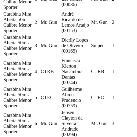
Calibre Menor
(00086)
Sporter
Carabina Mira
André
Aberta 50m -
Ricardo de
2
Mr. Gun
Mr. Gun
2
Calibre Menor
Lemos Araújo
Sporter
(00153)
Carabina Mira
Dierlly Lopes
Aberta 50m -
3
Mr. Gun
de Oliveira
Sniper
1
Calibre Menor
(00165)
Sporter
Francisco
Carabina Mira
Klerton
Aberta 50m -
4
CTRB
Nacambira
CTRB
1
Calibre Menor
Dantas
Sporter
(00744)
Carabina Mira
Guilherme
Aberta 50m -
Abreu
5
CTEC
CTEC
1
Calibre Menor
Prudencio
Sporter
(00759)
Jensen
Carabina Mira
Clayton da
Aberta 50m -
6
Mr. Gun
Silveira
Mr. Gun
3
Calibre Menor
Andrade
Sporter
(00294)