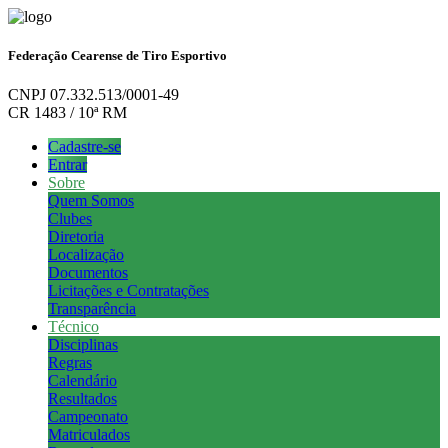
Federação Cearense de Tiro Esportivo
CNPJ 07.332.513/0001-49
CR 1483 / 10ª RM
Cadastre-se
Entrar
Sobre
Quem Somos
Clubes
Diretoria
Localização
Documentos
Licitações e Contratações
Transparência
Técnico
Disciplinas
Regras
Calendário
Resultados
Campeonato
Matriculados