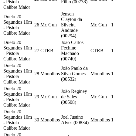
- Pistola
Filho (00738)
Calibre Maior
Jensen
Duelo 20
Clayton da
Segundos 10m
26
Mr. Gun
Silveira
Mr. Gun
1
- Pistola
Andrade
Calibre Maior
(00294)
Duelo 20
João Carlos
Segundos 10m
Fechine
27
CTRB
CTRB
1
- Pistola
Machado
Calibre Maior
(00740)
Duelo 20
João Paulo da
Segundos 10m
28
Monolitos
Silva Gomes
Monolitos
1
- Pistola
(00532)
Calibre Maior
Duelo 20
João Reginey
Segundos 10m
29
Mr. Gun
de Sales
Mr. Gun
1
- Pistola
(00508)
Calibre Maior
Duelo 20
Segundos 10m
Joel Justino
30
Monolitos
Monolitos
1
- Pistola
Alves (00834)
Calibre Maior
Duelo 20