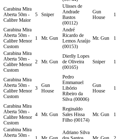
Ulisses de
Carabina Mira
Andrade
Gun
Aberta 50m -
5
Sniper
1
Bastos
House
Calibre Maior
(00112)
Carabina Mira
André
Aberta 50m -
Ricardo de
1
Mr. Gun
Mr. Gun
1
Calibre Menor
Lemos Araújo
Custom
(00153)
Carabina Mira
Dierlly Lopes
Aberta 50m -
2
Mr. Gun
de Oliveira
Sniper
1
Calibre Menor
(00165)
Custom
Pedro
Carabina Mira
Emmanuel
Aberta 50m -
Gun
Gun
3
Libório
1
Calibre Menor
House
House
Ribeiro da
Custom
Silva (00006)
Carabina Mira
Reginaldo
Aberta 50m -
4
Mr. Gun
Sales Hissa
Mr. Gun
1
Calibre Menor
Filho (00174)
Custom
Carabina Mira
Adriano Silva
Aberta 50m -
1
Mr. Gun
dos Santos
Mr. Gun
2