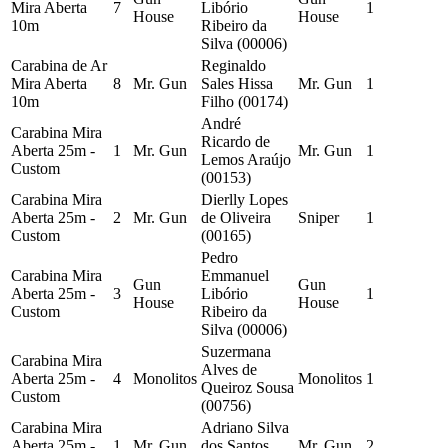
Mira Aberta
7
Libório
1
House
House
10m
Ribeiro da
Silva (00006)
Carabina de Ar
Reginaldo
Mira Aberta
8
Mr. Gun
Sales Hissa
Mr. Gun
1
10m
Filho (00174)
André
Carabina Mira
Ricardo de
Aberta 25m -
1
Mr. Gun
Mr. Gun
1
Lemos Araújo
Custom
(00153)
Carabina Mira
Dierlly Lopes
Aberta 25m -
2
Mr. Gun
de Oliveira
Sniper
1
Custom
(00165)
Pedro
Carabina Mira
Emmanuel
Gun
Gun
Aberta 25m -
3
Libório
1
House
House
Custom
Ribeiro da
Silva (00006)
Suzermana
Carabina Mira
Alves de
Aberta 25m -
4
Monolitos
Monolitos
1
Queiroz Sousa
Custom
(00756)
Carabina Mira
Adriano Silva
Aberta 25m -
1
Mr. Gun
dos Santos
Mr. Gun
2