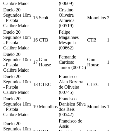
Calibre Maior
(00609)
Duelo 20
Cristino
Segundos 10m
Oliveira
15
Scolt
Monolitos
2
- Pistola
Almeida
Calibre Maior
(00519)
Duelo 20
Felipe
Segundos 10m
Magalhaes
16
CTB
CTB
1
- Pistola
Mesquita
Calibre Maior
(00662)
Duelo 20
Fernando
Segundos 10m
Gun
Gun
17
Cardoso
1
- Pistola
House
House
Junior (00015)
Calibre Maior
Duelo 20
Francisco
Segundos 10m
Alan Bezerra
18
CTEC
CTEC
1
- Pistola
de Oliveira
Calibre Maior
(00745)
Duelo 20
Francisco
Segundos 10m
Danisleu Silva
19
Monolitos
Monolitos
1
- Pistola
dos Reis
Calibre Maior
(00542)
Francisco de
Duelo 20
Assis
Segundos 10m