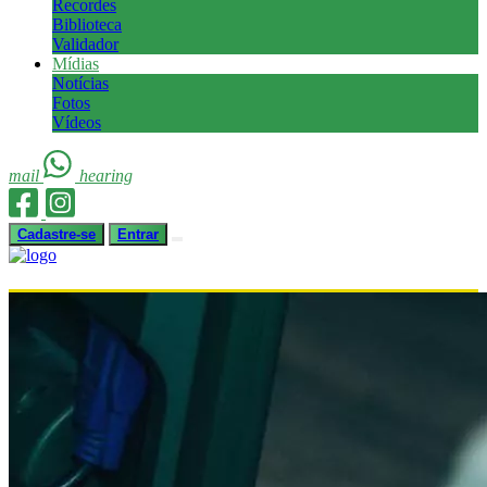
Recordes
Biblioteca
Validador
Mídias
Notícias
Fotos
Vídeos
mail
hearing
Cadastre-se
Entrar