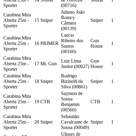
Sporter
(00716)
Juliano João
Carabina Mira
Romcy
Aberta 25m -
15
Sniper
Sniper
1
Câmara
Sporter
(00139)
Laecio
Carabina Mira
Ribeiro dos
Gun
Aberta 25m -
16
PRIMER
1
Santos
House
Sporter
(00160)
Carabina Mira
Luiz Lima
Gun
Aberta 25m -
17
Mr. Gun
1
Junior (00027)
House
Sporter
Carabina Mira
Rodrigo
Aberta 25m -
18
Sniper
Bizinelli da
Sniper
1
Sporter
Silva (00861)
Saymon de
Carabina Mira
Sousa
Aberta 25m -
19
CTB
CTB
1
Benjamin
Sporter
(00560)
Carabina Mira
Sebastião
Aberta 25m -
20
Sniper
Cavalcante de
Sniper
1
Sporter
Sousa (00049)
Ulisses de