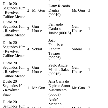
Duelo 20
Dany Ricardo
Segundos 10m
2
Mr. Gun
Dantas
Mr. Gun
3
- Revólver
(00010)
Calibre Menor
Duelo 20
Fernando
Segundos 10m
Gun
Gun
3
Cardoso
1
- Revólver
House
House
Junior (00015)
Calibre Menor
João
Duelo 20
Francisco
Segundos 10m
4
Sobral
Landim
Sobral
1
- Revólver
Tavares
Calibre Menor
(00226)
Duelo 20
Paulo André
Segundos 10m
Gun
Gun
5
Martins Sales
1
- Revólver
House
House
(00016)
Calibre Menor
Duelo 20
Ana Carla do
Segundos 10m
Espirito Santo
1
Mr. Gun
Mr. Gun
2
- Revólver
Nascimento
Snub
(00608)
André
Duelo 20
Marinho
Segundos 10m