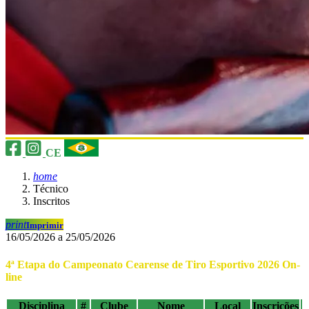
CE
home
Técnico
Inscritos
print
Imprimir
16/05/2026 a 25/05/2026
4ª Etapa do Campeonato Cearense de Tiro Esportivo 2026 On-
line
Disciplina
#
Clube
Nome
Local
Inscrições