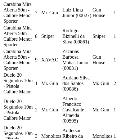
Carabina Mira
Aberta 50m -
Luiz Lima
Gun
7
Mr. Gun
1
Calibre Menor
Junior (00027)
House
Sporter
Carabina Mira
Rodrigo
Aberta 50m -
8
Sniper
Bizinelli da
Sniper
1
Calibre Menor
Silva (00861)
Sporter
Carabina Mira
Zacarias
Aberta 50m -
Barbosa
Gun
9
XAVAO
1
Calibre Menor
Matias Junior
House
Sporter
(00031)
Duelo 20
Adriano Silva
Segundos 10m
1
Mr. Gun
dos Santos
Mr. Gun
2
- Pistola
(00086)
Calibre Maior
Alberto
Duelo 20
Francisco
Segundos 10m
2
Mr. Gun
Cavalcante
Mr. Gun
1
- Pistola
Almeida
Calibre Maior
(00595)
Duelo 20
Anderson
Segundos 10m
3
Monolitos
Ribeiro da
Monolitos
1
- Pistola