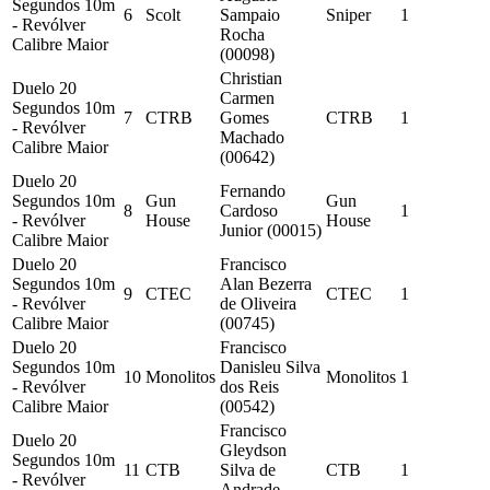
Segundos 10m
6
Scolt
Sampaio
Sniper
1
- Revólver
Rocha
Calibre Maior
(00098)
Christian
Duelo 20
Carmen
Segundos 10m
7
CTRB
Gomes
CTRB
1
- Revólver
Machado
Calibre Maior
(00642)
Duelo 20
Fernando
Segundos 10m
Gun
Gun
8
Cardoso
1
- Revólver
House
House
Junior (00015)
Calibre Maior
Duelo 20
Francisco
Segundos 10m
Alan Bezerra
9
CTEC
CTEC
1
- Revólver
de Oliveira
Calibre Maior
(00745)
Duelo 20
Francisco
Segundos 10m
Danisleu Silva
10
Monolitos
Monolitos
1
- Revólver
dos Reis
Calibre Maior
(00542)
Francisco
Duelo 20
Gleydson
Segundos 10m
11
CTB
Silva de
CTB
1
- Revólver
Andrade