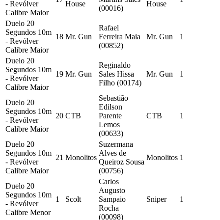
- Revólver
House
House
(00016)
Calibre Maior
Duelo 20
Rafael
Segundos 10m
18
Mr. Gun
Ferreira Maia
Mr. Gun
1
- Revólver
(00852)
Calibre Maior
Duelo 20
Reginaldo
Segundos 10m
19
Mr. Gun
Sales Hissa
Mr. Gun
1
- Revólver
Filho (00174)
Calibre Maior
Sebastião
Duelo 20
Edilson
Segundos 10m
20
CTB
Parente
CTB
1
- Revólver
Lemos
Calibre Maior
(00633)
Duelo 20
Suzermana
Segundos 10m
Alves de
21
Monolitos
Monolitos
1
- Revólver
Queiroz Sousa
Calibre Maior
(00756)
Carlos
Duelo 20
Augusto
Segundos 10m
1
Scolt
Sampaio
Sniper
1
- Revólver
Rocha
Calibre Menor
(00098)