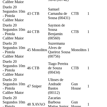
Calibre Maior
Duelo 20
Samuel
Segundos 10m
43
CTB
Carnauba de
CTB
1
- Pistola
Sousa (00431)
Calibre Maior
Duelo 20
Saymon de
Segundos 10m
Sousa
44
CTB
CTB
1
- Pistola
Benjamin
Calibre Maior
(00560)
Duelo 20
Suzermana
Segundos 10m
Alves de
45
Monolitos
Monolitos
1
- Pistola
Queiroz Sousa
Calibre Maior
(00756)
Duelo 20
Tiago Pereira
Segundos 10m
46
CTB
de Souza
CTB
1
- Pistola
(00434)
Calibre Maior
Duelo 20
Ulisses de
Segundos 10m
Andrade
Gun
47
Sniper
1
- Pistola
Bastos
House
Calibre Maior
(00112)
Duelo 20
Zacarias
Segundos 10m
Barbosa
Gun
48
XAVAO
1
- Pistola
Matias Junior
House