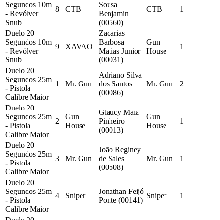
Segundos 10m
Sousa
8
CTB
CTB
1
- Revólver
Benjamin
Snub
(00560)
Duelo 20
Zacarias
Segundos 10m
Barbosa
Gun
9
XAVAO
1
- Revólver
Matias Junior
House
Snub
(00031)
Duelo 20
Adriano Silva
Segundos 25m
1
Mr. Gun
dos Santos
Mr. Gun
2
- Pistola
(00086)
Calibre Maior
Duelo 20
Glaucy Maia
Segundos 25m
Gun
Gun
2
Pinheiro
1
- Pistola
House
House
(00013)
Calibre Maior
Duelo 20
João Reginey
Segundos 25m
3
Mr. Gun
de Sales
Mr. Gun
1
- Pistola
(00508)
Calibre Maior
Duelo 20
Segundos 25m
Jonathan Feijó
4
Sniper
Sniper
1
- Pistola
Ponte (00141)
Calibre Maior
Duelo 20