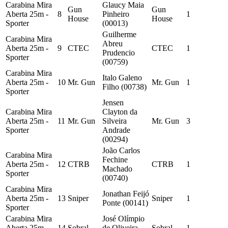
Carabina Mira
Glaucy Maia
Gun
Gun
Aberta 25m -
8
Pinheiro
1
House
House
Sporter
(00013)
Guilherme
Carabina Mira
Abreu
Aberta 25m -
9
CTEC
CTEC
1
Prudencio
Sporter
(00759)
Carabina Mira
Italo Galeno
Aberta 25m -
10
Mr. Gun
Mr. Gun
1
Filho (00738)
Sporter
Jensen
Carabina Mira
Clayton da
Aberta 25m -
11
Mr. Gun
Silveira
Mr. Gun
3
Sporter
Andrade
(00294)
João Carlos
Carabina Mira
Fechine
Aberta 25m -
12
CTRB
CTRB
1
Machado
Sporter
(00740)
Carabina Mira
Jonathan Feijó
Aberta 25m -
13
Sniper
Sniper
1
Ponte (00141)
Sporter
Carabina Mira
José Olímpio
Aberta 25m -
14
Sobral
de Oliveira
Sobral
1