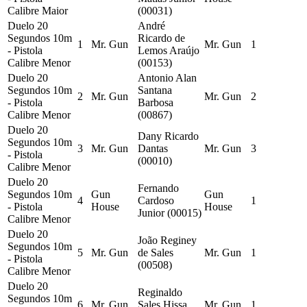
Calibre Maior
(00031)
Duelo 20
André
Segundos 10m
Ricardo de
1
Mr. Gun
Mr. Gun
1
- Pistola
Lemos Araújo
Calibre Menor
(00153)
Duelo 20
Antonio Alan
Segundos 10m
Santana
2
Mr. Gun
Mr. Gun
2
- Pistola
Barbosa
Calibre Menor
(00867)
Duelo 20
Dany Ricardo
Segundos 10m
3
Mr. Gun
Dantas
Mr. Gun
3
- Pistola
(00010)
Calibre Menor
Duelo 20
Fernando
Segundos 10m
Gun
Gun
4
Cardoso
1
- Pistola
House
House
Junior (00015)
Calibre Menor
Duelo 20
João Reginey
Segundos 10m
5
Mr. Gun
de Sales
Mr. Gun
1
- Pistola
(00508)
Calibre Menor
Duelo 20
Reginaldo
Segundos 10m
6
Mr. Gun
Sales Hissa
Mr. Gun
1