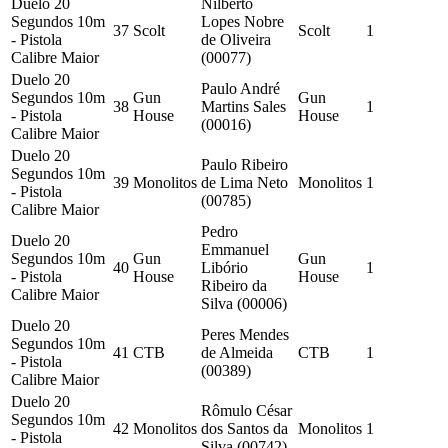
Duelo 20
Nilberto
Segundos 10m
Lopes Nobre
37
Scolt
Scolt
1
- Pistola
de Oliveira
Calibre Maior
(00077)
Duelo 20
Paulo André
Segundos 10m
Gun
Gun
38
Martins Sales
1
- Pistola
House
House
(00016)
Calibre Maior
Duelo 20
Paulo Ribeiro
Segundos 10m
39
Monolitos
de Lima Neto
Monolitos
1
- Pistola
(00785)
Calibre Maior
Pedro
Duelo 20
Emmanuel
Segundos 10m
Gun
Gun
40
Libório
1
- Pistola
House
House
Ribeiro da
Calibre Maior
Silva (00006)
Duelo 20
Peres Mendes
Segundos 10m
41
CTB
de Almeida
CTB
1
- Pistola
(00389)
Calibre Maior
Duelo 20
Rômulo César
Segundos 10m
42
Monolitos
dos Santos da
Monolitos
1
- Pistola
Silva (00742)