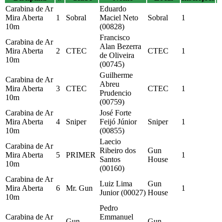
Carabina de Ar
Eduardo
Mira Aberta
1
Sobral
Maciel Neto
Sobral
1
10m
(00828)
Francisco
Carabina de Ar
Alan Bezerra
Mira Aberta
2
CTEC
CTEC
1
de Oliveira
10m
(00745)
Guilherme
Carabina de Ar
Abreu
Mira Aberta
3
CTEC
CTEC
1
Prudencio
10m
(00759)
Carabina de Ar
José Forte
Mira Aberta
4
Sniper
Feijó Júnior
Sniper
1
10m
(00855)
Laecio
Carabina de Ar
Ribeiro dos
Gun
Mira Aberta
5
PRIMER
1
Santos
House
10m
(00160)
Carabina de Ar
Luiz Lima
Gun
Mira Aberta
6
Mr. Gun
1
Junior (00027)
House
10m
Pedro
Carabina de Ar
Emmanuel
Gun
Gun