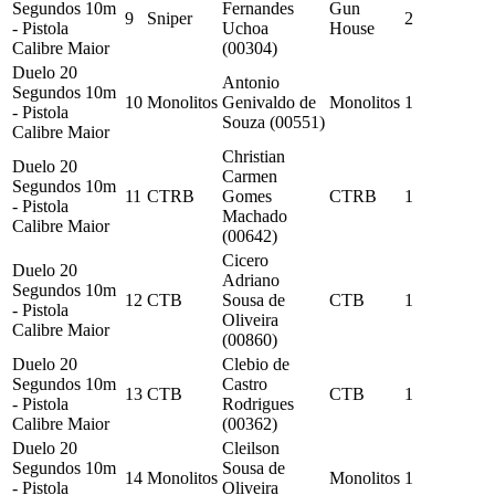
Segundos 10m
Fernandes
Gun
9
Sniper
2
- Pistola
Uchoa
House
Calibre Maior
(00304)
Duelo 20
Antonio
Segundos 10m
10
Monolitos
Genivaldo de
Monolitos
1
- Pistola
Souza (00551)
Calibre Maior
Christian
Duelo 20
Carmen
Segundos 10m
11
CTRB
Gomes
CTRB
1
- Pistola
Machado
Calibre Maior
(00642)
Cicero
Duelo 20
Adriano
Segundos 10m
12
CTB
Sousa de
CTB
1
- Pistola
Oliveira
Calibre Maior
(00860)
Duelo 20
Clebio de
Segundos 10m
Castro
13
CTB
CTB
1
- Pistola
Rodrigues
Calibre Maior
(00362)
Duelo 20
Cleilson
Segundos 10m
Sousa de
14
Monolitos
Monolitos
1
- Pistola
Oliveira