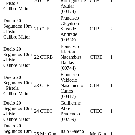
20
CTB
Rodrigues de
CTB
1
- Pistola
Aguiar
Calibre Maior
(00374)
Francisco
Duelo 20
Gleydson
Segundos 10m
21
CTB
Silva de
CTB
2
- Pistola
Andrade
Calibre Maior
(00356)
Francisco
Duelo 20
Klerton
Segundos 10m
22
CTRB
Nacambira
CTRB
1
- Pistola
Dantas
Calibre Maior
(00744)
Francisco
Duelo 20
Valdecio
Segundos 10m
23
CTB
Nascimento
CTB
1
- Pistola
Carlos
Calibre Maior
(00417)
Duelo 20
Guilherme
Segundos 10m
Abreu
24
CTEC
CTEC
1
- Pistola
Prudencio
Calibre Maior
(00759)
Duelo 20
Segundos 10m
Italo Galeno
25
Mr. Gun
Mr. Gun
1