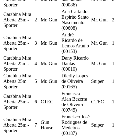
Sporter
(00086)
Ana Carla do
Carabina Mira
Espirito Santo
Aberta 25m -
2
Mr. Gun
Mr. Gun
2
Nascimento
Sporter
(00608)
André
Carabina Mira
Ricardo de
Aberta 25m -
3
Mr. Gun
Mr. Gun
1
Lemos Araújo
Sporter
(00153)
Carabina Mira
Dany Ricardo
Aberta 25m -
4
Mr. Gun
Dantas
Mr. Gun
1
Sporter
(00010)
Carabina Mira
Dierlly Lopes
Aberta 25m -
5
Mr. Gun
de Oliveira
Sniper
1
Sporter
(00165)
Francisco
Carabina Mira
Alan Bezerra
Aberta 25m -
6
CTEC
CTEC
1
de Oliveira
Sporter
(00745)
Francisco José
Carabina Mira
Gun
Rodrigues de
Aberta 25m -
7
Sniper
1
House
Medeiros
Sporter
(00187)