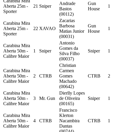
Carabina Mira
Andrade
Gun
Aberta 25m -
21
Sniper
1
Bastos
House
Sporter
(00112)
Zacarias
Carabina Mira
Barbosa
Gun
Aberta 25m -
22
XAVAO
1
Matias Junior
House
Sporter
(00031)
Antonio
Carabina Mira
Gomes da
Aberta 50m -
1
Sniper
Sniper
1
Silva Filho
Calibre Maior
(00037)
Christian
Carabina Mira
Carmen
Aberta 50m -
2
CTRB
Gomes
CTRB
2
Calibre Maior
Machado
(00642)
Carabina Mira
Dierlly Lopes
Aberta 50m -
3
Mr. Gun
de Oliveira
Sniper
1
Calibre Maior
(00165)
Francisco
Carabina Mira
Klerton
Aberta 50m -
4
CTRB
Nacambira
CTRB
1
Calibre Maior
Dantas
(00744)