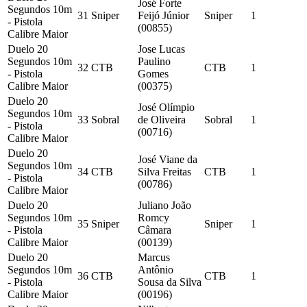
José Forte
Segundos 10m
31
Sniper
Feijó Júnior
Sniper
1
- Pistola
(00855)
Calibre Maior
Duelo 20
Jose Lucas
Segundos 10m
Paulino
32
CTB
CTB
1
- Pistola
Gomes
Calibre Maior
(00375)
Duelo 20
José Olímpio
Segundos 10m
33
Sobral
de Oliveira
Sobral
1
- Pistola
(00716)
Calibre Maior
Duelo 20
José Viane da
Segundos 10m
34
CTB
Silva Freitas
CTB
1
- Pistola
(00786)
Calibre Maior
Duelo 20
Juliano João
Segundos 10m
Romcy
35
Sniper
Sniper
1
- Pistola
Câmara
Calibre Maior
(00139)
Duelo 20
Marcus
Segundos 10m
Antônio
36
CTB
CTB
1
- Pistola
Sousa da Silva
Calibre Maior
(00196)