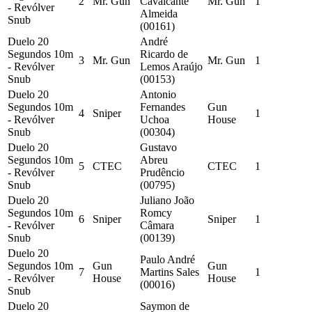
2
Mr. Gun
Cavalcante
Mr. Gun
1
- Revólver
Almeida
Snub
(00161)
Duelo 20
André
Segundos 10m
Ricardo de
3
Mr. Gun
Mr. Gun
1
- Revólver
Lemos Araújo
Snub
(00153)
Duelo 20
Antonio
Segundos 10m
Fernandes
Gun
4
Sniper
1
- Revólver
Uchoa
House
Snub
(00304)
Duelo 20
Gustavo
Segundos 10m
Abreu
5
CTEC
CTEC
1
- Revólver
Prudêncio
Snub
(00795)
Duelo 20
Juliano João
Segundos 10m
Romcy
6
Sniper
Sniper
1
- Revólver
Câmara
Snub
(00139)
Duelo 20
Paulo André
Segundos 10m
Gun
Gun
7
Martins Sales
1
- Revólver
House
House
(00016)
Snub
Duelo 20
Saymon de