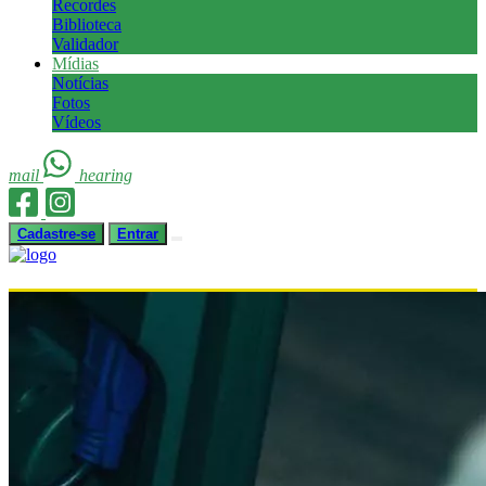
Recordes
Biblioteca
Validador
Mídias
Notícias
Fotos
Vídeos
mail
hearing
Cadastre-se
Entrar