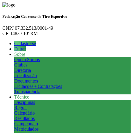
Federação Cearense de Tiro Esportivo
CNPJ 07.332.513/0001-49
CR 1483 / 10ª RM
Cadastre-se
Entrar
Sobre
Quem Somos
Clubes
Diretoria
Localização
Documentos
Licitações e Contratações
Transparência
Técnico
Disciplinas
Regras
Calendário
Resultados
Campeonato
Matriculados