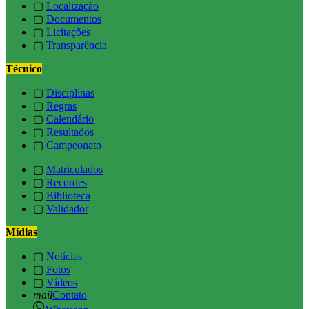
▢
Localização
▢
Documentos
▢
Licitações
▢
Transparência
Técnico
▢
Disciplinas
▢
Regras
▢
Calendário
▢
Resultados
▢
Campeonato
▢
Matriculados
▢
Recordes
▢
Biblioteca
▢
Validador
Mídias
▢
Notícias
▢
Fotos
▢
Vídeos
mail
Contato