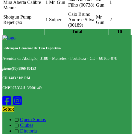
Mira Aberta Calibre
1
Mr. Gun
1
Filho (00738)
Gun
Menor
Caio Bruno
Shotgun Pump
Mr.
1
Sniper
Andre e Silva
2
Repetição
Gun
(00189)
Total
10
Federação Cearense de Tiro Esportivo
Avenida da Abolição, 3180 - Meireles - Fortaleza - CE - 60165-078
phone
(85) 9966-80153
CR 1483 / 10ª RM
CNPJ 07.332.513/0001-49
Sobre
▢
Quem Somos
▢
Clubes
▢
Diretoria