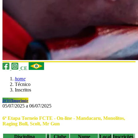
CE
home
Técnico
Inscritos
print
Imprimir
05/07/2025 a 06/07/2025
6ª Etapa Torneio FCTE - On-line - Mandacaru, Monolitos,
Raging Bull, Scolt, Mr Gun
Disciplina
#
Clube
Nome
Local
Inscrições