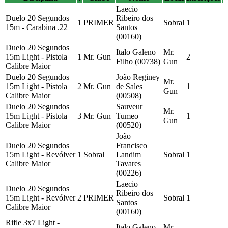
Laecio
Duelo 20 Segundos
Ribeiro dos
1
PRIMER
Sobral
1
15m - Carabina .22
Santos
(00160)
Duelo 20 Segundos
Italo Galeno
Mr.
15m Light - Pistola
1
Mr. Gun
2
Filho (00738)
Gun
Calibre Maior
Duelo 20 Segundos
João Reginey
Mr.
15m Light - Pistola
2
Mr. Gun
de Sales
1
Gun
Calibre Maior
(00508)
Duelo 20 Segundos
Sauveur
Mr.
15m Light - Pistola
3
Mr. Gun
Tumeo
1
Gun
Calibre Maior
(00520)
João
Duelo 20 Segundos
Francisco
15m Light - Revólver
1
Sobral
Landim
Sobral
1
Calibre Maior
Tavares
(00226)
Laecio
Duelo 20 Segundos
Ribeiro dos
15m Light - Revólver
2
PRIMER
Sobral
1
Santos
Calibre Maior
(00160)
Rifle 3x7 Light -
Italo Galeno
Mr.