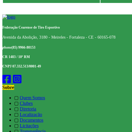
Federação Cearense de Tiro Esportivo
Avenida da Abolição, 3180 - Meireles - Fortaleza - CE - 60165-078
phone
(85) 9966-80153
CR 1483 / 10ª RM
CNPJ 07.332.513/0001-49
Sobre
▢
Quem Somos
▢
Clubes
▢
Diretoria
▢
Localização
▢
Documentos
▢
Licitações
▢
Transparência