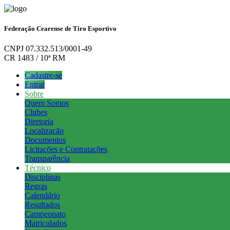
Federação Cearense de Tiro Esportivo
CNPJ 07.332.513/0001-49
CR 1483 / 10ª RM
Cadastre-se
Entrar
Sobre
Quem Somos
Clubes
Diretoria
Localização
Documentos
Licitações e Contratações
Transparência
Técnico
Disciplinas
Regras
Calendário
Resultados
Campeonato
Matriculados