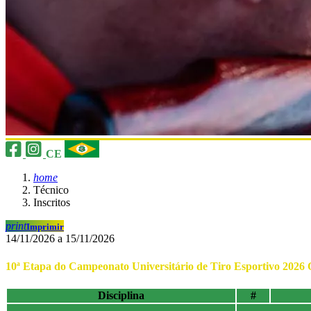
CE
home
Técnico
Inscritos
print
Imprimir
14/11/2026 a 15/11/2026
10ª Etapa do Campeonato Universitário de Tiro Esportivo 2026 
Disciplina
#