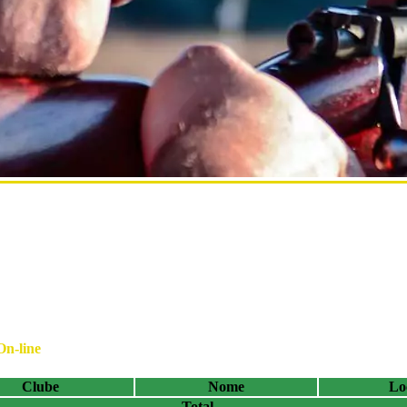
On-line
Clube
Nome
Lo
Total