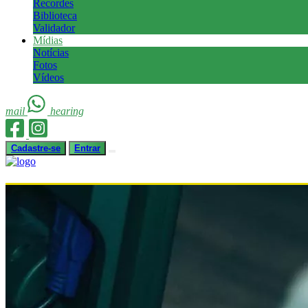
Recordes
Biblioteca
Validador
Mídias
Notícias
Fotos
Vídeos
mail
hearing
Cadastre-se
Entrar