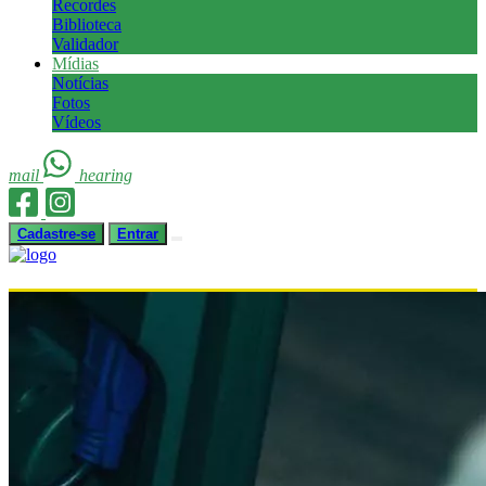
Recordes
Biblioteca
Validador
Mídias
Notícias
Fotos
Vídeos
mail
hearing
Cadastre-se
Entrar