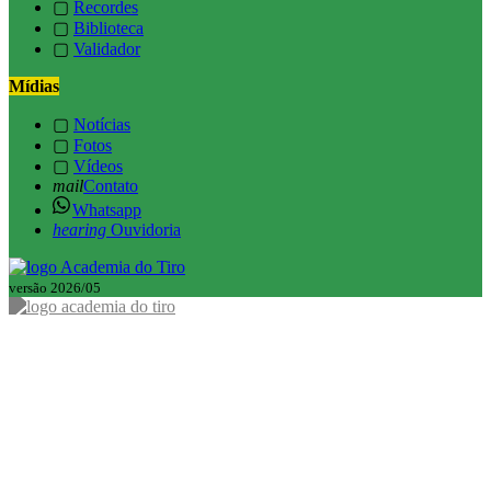
▢
Recordes
▢
Biblioteca
▢
Validador
Mídias
▢
Notícias
▢
Fotos
▢
Vídeos
mail
Contato
Whatsapp
hearing
Ouvidoria
versão 2026/05