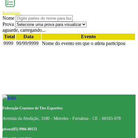
Instrutores
Nome
Prova
aguarde, carregando...
Total
Data
Evento
9999
99/99/9999
Nome do evento em que o atleta participou
Federação Cearense de Tiro Esportivo
Avenida da Abolição, 3180 - Meireles - Fortaleza - CE - 60165-078
phone
(85) 9966-80153