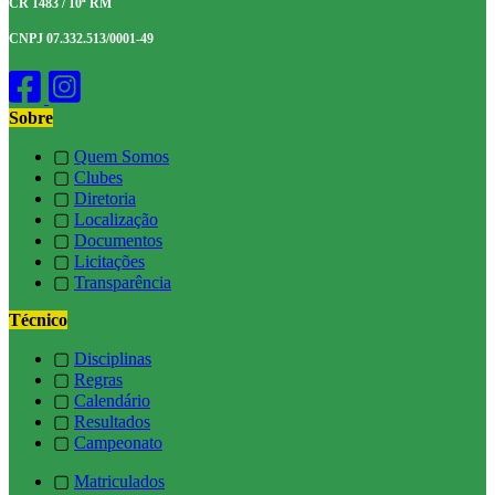
CR 1483 / 10ª RM
CNPJ 07.332.513/0001-49
Sobre
▢
Quem Somos
▢
Clubes
▢
Diretoria
▢
Localização
▢
Documentos
▢
Licitações
▢
Transparência
Técnico
▢
Disciplinas
▢
Regras
▢
Calendário
▢
Resultados
▢
Campeonato
▢
Matriculados