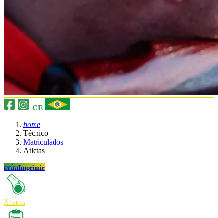
CE
home
Técnico
Matriculados
Atletas
print
Imprimir
Árbitros