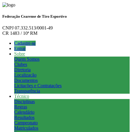
Federação Cearense de Tiro Esportivo
CNPJ 07.332.513/0001-49
CR 1483 / 10ª RM
Cadastre-se
Entrar
Sobre
Quem Somos
Clubes
Diretoria
Localização
Documentos
Licitações e Contratações
Transparência
Técnico
Disciplinas
Regras
Calendário
Resultados
Campeonato
Matriculados